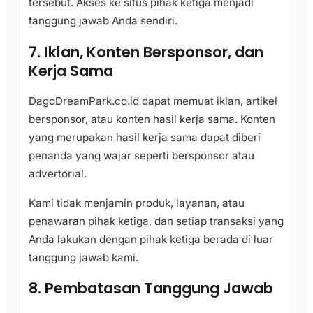
tersebut. Akses ke situs pihak ketiga menjadi
tanggung jawab Anda sendiri.
7. Iklan, Konten Bersponsor, dan
Kerja Sama
DagoDreamPark.co.id dapat memuat iklan, artikel
bersponsor, atau konten hasil kerja sama. Konten
yang merupakan hasil kerja sama dapat diberi
penanda yang wajar seperti bersponsor atau
advertorial.
Kami tidak menjamin produk, layanan, atau
penawaran pihak ketiga, dan setiap transaksi yang
Anda lakukan dengan pihak ketiga berada di luar
tanggung jawab kami.
8. Pembatasan Tanggung Jawab