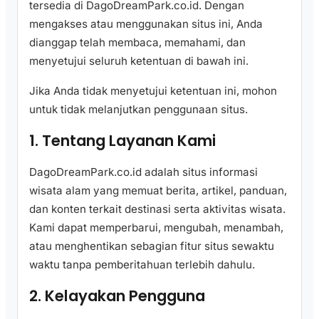
tersedia di DagoDreamPark.co.id. Dengan
mengakses atau menggunakan situs ini, Anda
dianggap telah membaca, memahami, dan
menyetujui seluruh ketentuan di bawah ini.
Jika Anda tidak menyetujui ketentuan ini, mohon
untuk tidak melanjutkan penggunaan situs.
1. Tentang Layanan Kami
DagoDreamPark.co.id adalah situs informasi
wisata alam yang memuat berita, artikel, panduan,
dan konten terkait destinasi serta aktivitas wisata.
Kami dapat memperbarui, mengubah, menambah,
atau menghentikan sebagian fitur situs sewaktu
waktu tanpa pemberitahuan terlebih dahulu.
2. Kelayakan Pengguna