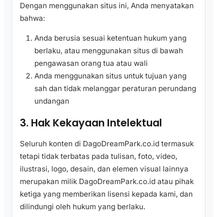
Dengan menggunakan situs ini, Anda menyatakan
bahwa:
Anda berusia sesuai ketentuan hukum yang
berlaku, atau menggunakan situs di bawah
pengawasan orang tua atau wali
Anda menggunakan situs untuk tujuan yang
sah dan tidak melanggar peraturan perundang
undangan
3. Hak Kekayaan Intelektual
Seluruh konten di DagoDreamPark.co.id termasuk
tetapi tidak terbatas pada tulisan, foto, video,
ilustrasi, logo, desain, dan elemen visual lainnya
merupakan milik DagoDreamPark.co.id atau pihak
ketiga yang memberikan lisensi kepada kami, dan
dilindungi oleh hukum yang berlaku.