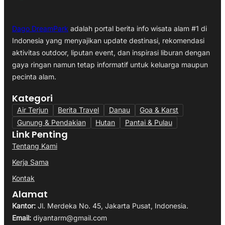
Dago DreamPark
adalah portal berita info wisata alam #1 di
Indonesia yang menyajikan update destinasi, rekomendasi
aktivitas outdoor, liputan event, dan inspirasi liburan dengan
gaya ringan namun tetap informatif untuk keluarga maupun
pecinta alam.
Kategori
Air Terjun
Berita Travel
Danau
Goa & Karst
Gunung & Pendakian
Hutan
Pantai & Pulau
Link Penting
Tentang Kami
Kerja Sama
Kontak
Alamat
Kantor:
Jl. Merdeka No. 45, Jakarta Pusat, Indonesia.
Email:
diyantarm@gmail.com