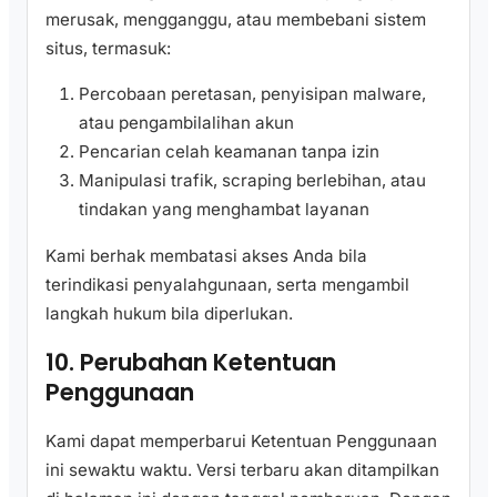
merusak, mengganggu, atau membebani sistem
situs, termasuk:
Percobaan peretasan, penyisipan malware,
atau pengambilalihan akun
Pencarian celah keamanan tanpa izin
Manipulasi trafik, scraping berlebihan, atau
tindakan yang menghambat layanan
Kami berhak membatasi akses Anda bila
terindikasi penyalahgunaan, serta mengambil
langkah hukum bila diperlukan.
10. Perubahan Ketentuan
Penggunaan
Kami dapat memperbarui Ketentuan Penggunaan
ini sewaktu waktu. Versi terbaru akan ditampilkan