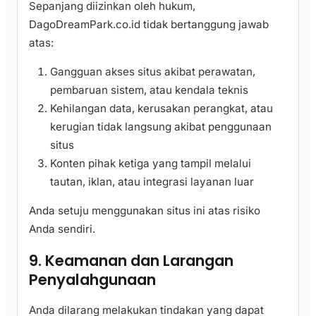
Sepanjang diizinkan oleh hukum,
DagoDreamPark.co.id tidak bertanggung jawab
atas:
Gangguan akses situs akibat perawatan,
pembaruan sistem, atau kendala teknis
Kehilangan data, kerusakan perangkat, atau
kerugian tidak langsung akibat penggunaan
situs
Konten pihak ketiga yang tampil melalui
tautan, iklan, atau integrasi layanan luar
Anda setuju menggunakan situs ini atas risiko
Anda sendiri.
9. Keamanan dan Larangan
Penyalahgunaan
Anda dilarang melakukan tindakan yang dapat