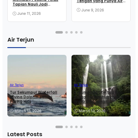
Tengah yang Punya Air
Tapian Nauli Jadi
Terjun ke Samudra
Incaran Wisatawan
June 9, 2026
June 11, 2026
Air Terjun
Air Terjun
Air Terjun
Tur Sekumpul Waterfall
Sekumpul Waterfall Bali
Lovina Dolphin Sehari
Surga Tersembunyi yang
Paling Hits
Wajib Dikunjungi!
March 13, 2026
March 13, 2026
Latest Posts