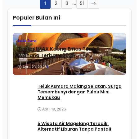
1
2
3
…
51
Populer Bulan Ini
Berita Travel
Teater IMAX Keong Emas Tiket &
Wahana Terbaru 2026
April 23, 2026
Teluk Asmara Malang Selatan, Surga
Tersembunyi dengan Pulau Mini
Memukau
April 19, 2026
5 Wisata Air Magelang Terbaik,
Alternatif Liburan Tanpa Pantai!