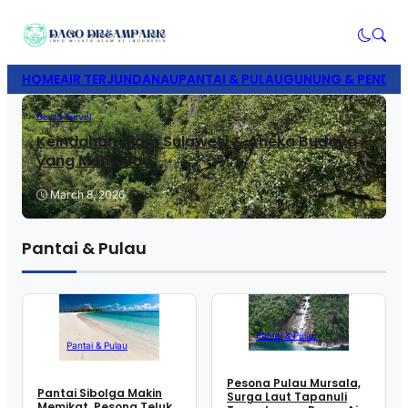
HOME
AIR TERJUN
DANAU
PANTAI & PULAU
GUNUNG & PENDAK
Berita Travel
Keindahan Alam Sulawesi & Aneka Budaya
yang Memukau
March 8, 2026
Pantai & Pulau
Pantai & Pulau
Pantai & Pulau
Pesona Pulau Mursala,
Pantai Sibolga Makin
Surga Laut Tapanuli
Memikat, Pesona Teluk