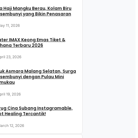
 Haji Mangku Berau, Kolam Biru
sembunyi yang Bikin Penasaran
ay 11, 2026
ter IMAX Keong Emas Tiket &
hana Terbaru 2026
pril 23, 2026
uk Asmara Malang Selatan, Surga
sembunyi dengan Pulau Mini
mukau
pril 19, 2026
rug Cina Subang Instagramable,
t Healing Tercantik!
arch 12, 2026