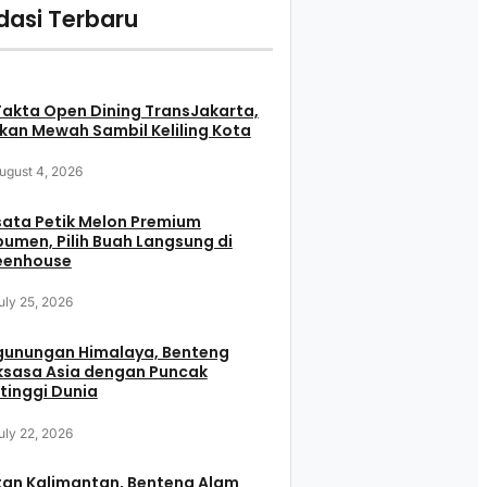
asi Terbaru
Fakta Open Dining TransJakarta,
an Mewah Sambil Keliling Kota
ugust 4, 2026
ata Petik Melon Premium
umen, Pilih Buah Langsung di
eenhouse
uly 25, 2026
gunungan Himalaya, Benteng
ksasa Asia dengan Puncak
tinggi Dunia
uly 22, 2026
tan Kalimantan, Benteng Alam