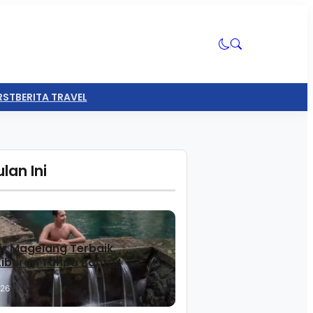
RST
BERITA TRAVEL
lan Ini
ir Magelang Terbaik,
 Liburan Tanpa Pantai!
026