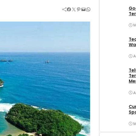
Goa
Facebook
Twitter
Pinterest
Mail
WhatsApp
Ter
M
Tea
Wa
A
Tel
Ter
Me
A
Cu
Spo
M