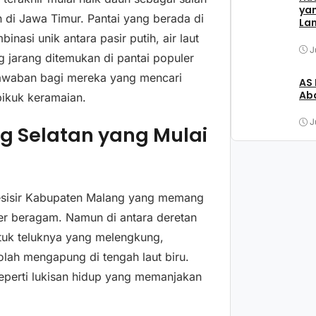
ya
n di Jawa Timur. Pantai yang berada di
La
asi unik antara pasir putih, air laut
J
g jarang ditemukan di pantai populer
jawaban bagi mereka yang mencari
AS
Aba
 pikuk keramaian.
J
g Selatan yang Mulai
pesisir Kabupaten Malang yang memang
ter beragam. Namun di antara deretan
tuk teluknya yang melengkung,
seolah mengapung di tengah laut biru.
eperti lukisan hidup yang memanjakan