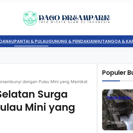
DANAU
PANTAI & PULAU
GUNUNG & PENDAKIAN
HUTAN
GOA & KA
Populer Bu
ersembunyi dengan Pulau Mini yang Memikat
Selatan Surga
Pantai & Pulau
ulau Mini yang
5 Wisata A
Alternatif
March 13, 2