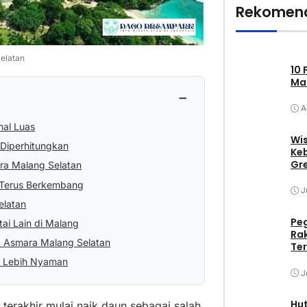
Rekomend
elatan
10 
Mak
−
A
nal Luas
Wis
 Diperhitungkan
Keb
Gr
ara Malang Selatan
g Terus Berkembang
J
elatan
Pe
ai Lain di Malang
Ra
k Asmara Malang Selatan
Ter
r Lebih Nyaman
J
Hu
terakhir mulai naik daun sebagai salah