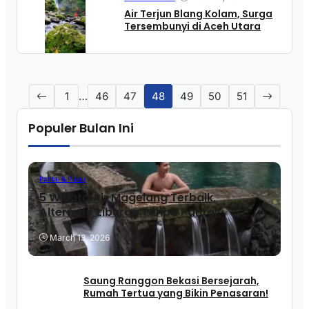
Air Terjun Blang Kolam, Surga
Tersembunyi di Aceh Utara
1
…
46
47
48
49
50
51
Populer Bulan Ini
Pantai & Pulau
5 Wisata Air Magelang Terbaik,
Alternatif Liburan Tanpa Pantai!
March 13, 2026
Saung Ranggon Bekasi Bersejarah,
Rumah Tertua yang Bikin Penasaran!