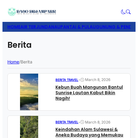
HOME
AIR TERJUN
DANAU
PANTAI & PULAU
GUNUNG & PENDAK
Berita
Home
/
Berita
•
March 8, 2026
BERITA TRAVEL
Kebun Buah Mangunan Bantul
Sunrise Lautan Kabut Bikin
Nagih!
•
March 8, 2026
BERITA TRAVEL
Keindahan Alam Sulawesi &
Aneka Budaya yang Memukau