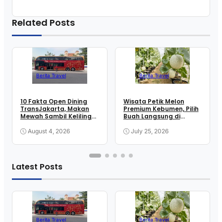
Related Posts
Berita Travel
Berita Travel
10 Fakta Open Dining
Wisata Petik Melon
TransJakarta, Makan
Premium Kebumen, Pilih
Mewah Sambil Keliling
Buah Langsung di
Kota
Greenhouse
August 4, 2026
July 25, 2026
Latest Posts
Berita Travel
Berita Travel