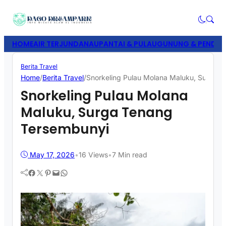
HOME
AIR TERJUN
DANAU
PANTAI & PULAU
GUNUNG & PENDAK
Berita Travel
Home
/
Berita Travel
/
Snorkeling Pulau Molana Maluku, Surga 
Snorkeling Pulau Molana
Maluku, Surga Tenang
Tersembunyi
May 17, 2026
•
16
Views
•
7 Min read
Facebook
Twitter
Pinterest
Mail
WhatsApp