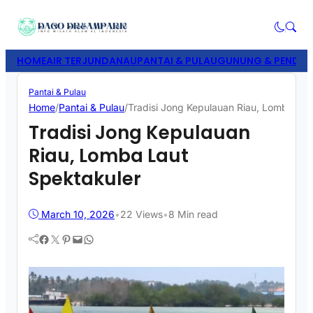
HOME
AIR TERJUN
DANAU
PANTAI & PULAU
GUNUNG & PENDAK
Pantai & Pulau
Home
/
Pantai & Pulau
/
Tradisi Jong Kepulauan Riau, Lomba Lau
Tradisi Jong Kepulauan
Riau, Lomba Laut
Spektakuler
March 10, 2026
•
22
Views
•
8 Min read
Facebook
Twitter
Pinterest
Mail
WhatsApp