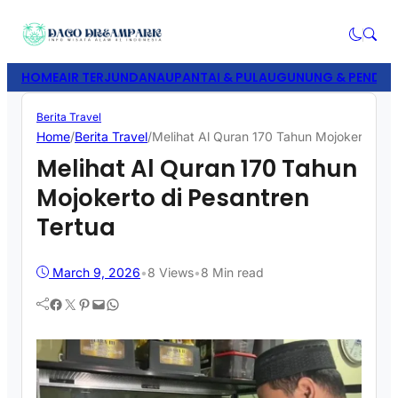
HOME
AIR TERJUN
DANAU
PANTAI & PULAU
GUNUNG & PENDAK
Berita Travel
Home
/
Berita Travel
/
Melihat Al Quran 170 Tahun Mojokerto di 
Melihat Al Quran 170 Tahun
Mojokerto di Pesantren
Tertua
March 9, 2026
•
8
Views
•
8 Min read
Facebook
Twitter
Pinterest
Mail
WhatsApp