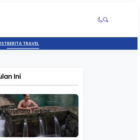
RST
BERITA TRAVEL
lan Ini
ir Magelang Terbaik,
 Liburan Tanpa Pantai!
026