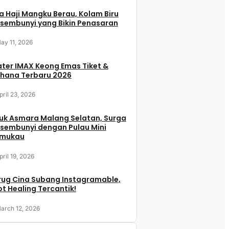
 Haji Mangku Berau, Kolam Biru
sembunyi yang Bikin Penasaran
ay 11, 2026
ter IMAX Keong Emas Tiket &
hana Terbaru 2026
pril 23, 2026
uk Asmara Malang Selatan, Surga
sembunyi dengan Pulau Mini
mukau
pril 19, 2026
rug Cina Subang Instagramable,
t Healing Tercantik!
arch 12, 2026