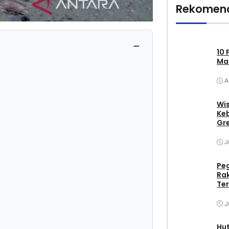
Rekomend
−
10 
Mak
A
Wis
Keb
Gr
J
Pe
Ra
Ter
J
Hu