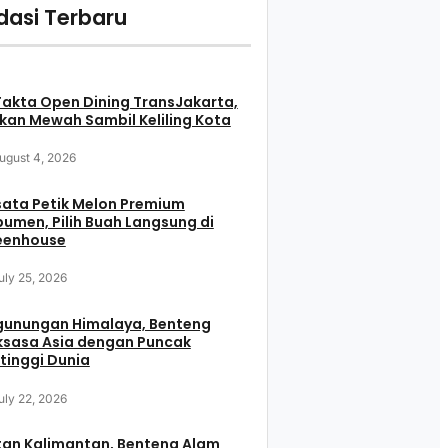
asi Terbaru
Fakta Open Dining TransJakarta,
an Mewah Sambil Keliling Kota
ugust 4, 2026
ata Petik Melon Premium
umen, Pilih Buah Langsung di
eenhouse
uly 25, 2026
gunungan Himalaya, Benteng
ksasa Asia dengan Puncak
tinggi Dunia
uly 22, 2026
tan Kalimantan, Benteng Alam