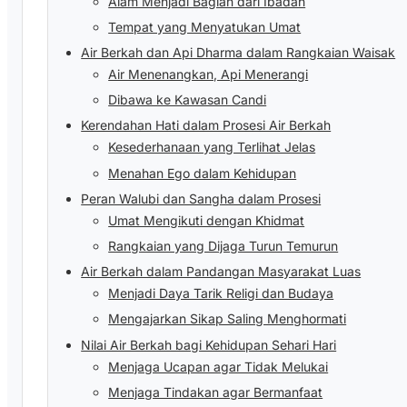
Alam Menjadi Bagian dari Ibadah
Tempat yang Menyatukan Umat
Air Berkah dan Api Dharma dalam Rangkaian Waisak
Air Menenangkan, Api Menerangi
Dibawa ke Kawasan Candi
Kerendahan Hati dalam Prosesi Air Berkah
Kesederhanaan yang Terlihat Jelas
Menahan Ego dalam Kehidupan
Peran Walubi dan Sangha dalam Prosesi
Umat Mengikuti dengan Khidmat
Rangkaian yang Dijaga Turun Temurun
Air Berkah dalam Pandangan Masyarakat Luas
Menjadi Daya Tarik Religi dan Budaya
Mengajarkan Sikap Saling Menghormati
Nilai Air Berkah bagi Kehidupan Sehari Hari
Menjaga Ucapan agar Tidak Melukai
Menjaga Tindakan agar Bermanfaat