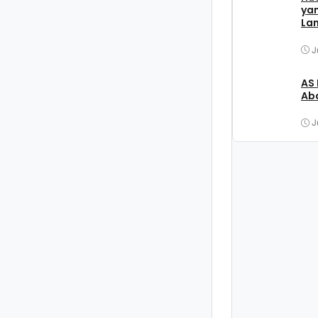
ya
La
J
AS
Aba
J