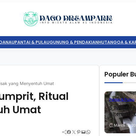
DANAU
PANTAI & PULAU
GUNUNG & PENDAKIAN
HUTAN
GOA & KA
Populer Bu
Waisak yang Menyentuh Umat
umprit, Ritual
Pantai & Pulau
uh Umat
5 Wisata A
Alternatif
March 13, 2
Facebook
Twitter
Pinterest
Mail
WhatsApp