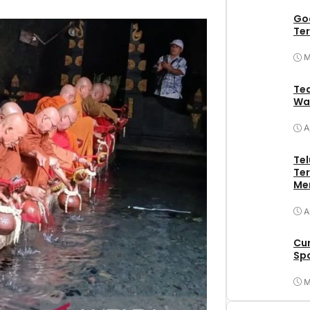
Goa
Ter
M
Tea
Wa
A
Tel
Ter
Me
A
Cu
Spo
M