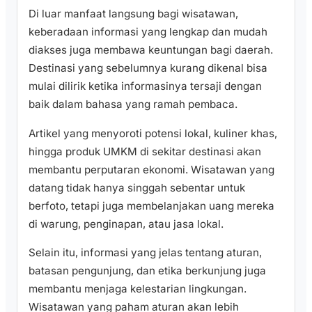
Di luar manfaat langsung bagi wisatawan,
keberadaan informasi yang lengkap dan mudah
diakses juga membawa keuntungan bagi daerah.
Destinasi yang sebelumnya kurang dikenal bisa
mulai dilirik ketika informasinya tersaji dengan
baik dalam bahasa yang ramah pembaca.
Artikel yang menyoroti potensi lokal, kuliner khas,
hingga produk UMKM di sekitar destinasi akan
membantu perputaran ekonomi. Wisatawan yang
datang tidak hanya singgah sebentar untuk
berfoto, tetapi juga membelanjakan uang mereka
di warung, penginapan, atau jasa lokal.
Selain itu, informasi yang jelas tentang aturan,
batasan pengunjung, dan etika berkunjung juga
membantu menjaga kelestarian lingkungan.
Wisatawan yang paham aturan akan lebih