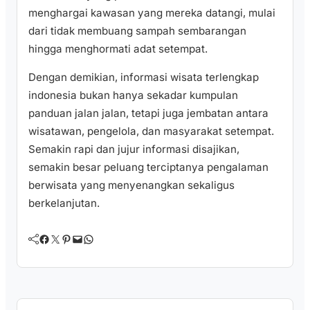
menghargai kawasan yang mereka datangi, mulai
dari tidak membuang sampah sembarangan
hingga menghormati adat setempat.
Dengan demikian, informasi wisata terlengkap
indonesia bukan hanya sekadar kumpulan
panduan jalan jalan, tetapi juga jembatan antara
wisatawan, pengelola, dan masyarakat setempat.
Semakin rapi dan jujur informasi disajikan,
semakin besar peluang terciptanya pengalaman
berwisata yang menyenangkan sekaligus
berkelanjutan.
Facebook
Twitter
Pinterest
Mail
WhatsApp