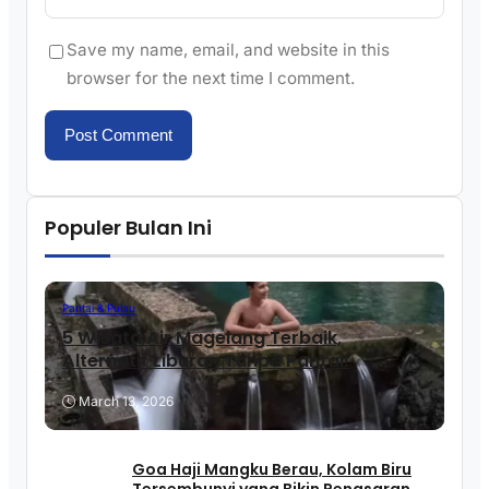
Save my name, email, and website in this
browser for the next time I comment.
Populer Bulan Ini
Pantai & Pulau
5 Wisata Air Magelang Terbaik,
Alternatif Liburan Tanpa Pantai!
March 13, 2026
Goa Haji Mangku Berau, Kolam Biru
Tersembunyi yang Bikin Penasaran