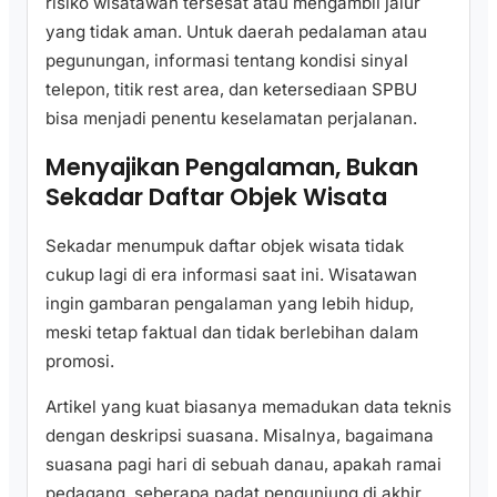
risiko wisatawan tersesat atau mengambil jalur
yang tidak aman. Untuk daerah pedalaman atau
pegunungan, informasi tentang kondisi sinyal
telepon, titik rest area, dan ketersediaan SPBU
bisa menjadi penentu keselamatan perjalanan.
Menyajikan Pengalaman, Bukan
Sekadar Daftar Objek Wisata
Sekadar menumpuk daftar objek wisata tidak
cukup lagi di era informasi saat ini. Wisatawan
ingin gambaran pengalaman yang lebih hidup,
meski tetap faktual dan tidak berlebihan dalam
promosi.
Artikel yang kuat biasanya memadukan data teknis
dengan deskripsi suasana. Misalnya, bagaimana
suasana pagi hari di sebuah danau, apakah ramai
pedagang, seberapa padat pengunjung di akhir