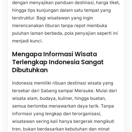
dengan menyajikan panduan destinasi, harga tiket,
hingga tips kunjungan dalam satu tempat yang
terstruktur. Bagi wisatawan yang ingin
merencanakan liburan tanpa repot membuka
puluhan laman berbeda, pola penyajian seperti ini
menjadi kunci.
Mengapa Informasi Wisata
Terlengkap Indonesia Sangat
Dibutuhkan
Indonesia memiliki ribuan destinasi wisata yang
tersebar dari Sabang sampai Merauke. Mulai dari
wisata alam, budaya, kuliner, hingga buatan,
semua berlomba menawarkan daya tarik. Tanpa
informasi yang lengkap dan terorganisasi,
wisatawan sering kali hanya bergerak mengikuti
tren, bukan berdasarkan kebutuhan dan minat