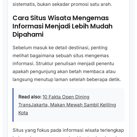
sistematis, bukan sekadar promosi satu arah.
Cara Situs Wisata Mengemas
Informasi Menjadi Lebih Mudah
Dipahami
Sebelum masuk ke detail destinasi, penting
melihat bagaimana sebuah situs mengemas
informasi. Struktur penulisan menjadi penentu
apakah pengunjung akan betah membaca atau
langsung menutup laman setelah beberapa detik.
Read also:
10 Fakta Open Dining
TransJakarta, Makan Mewah Sambil Keliling
Kota
Situs yang fokus pada informasi wisata terlengkap