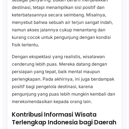
destinasi, tetapi menampilkan sisi positif dan
keterbatasannya secara seimbang. Misalnya,
menyebut bahwa sebuah air terjun sangat indah,
namun akses jalannya cukup menantang dan
kurang cocok untuk pengunjung dengan kondisi
fisik tertentu.
Dengan ekspektasi yang realistis, wisatawan
cenderung lebih puas. Mereka datang dengan
persiapan yang tepat, baik mental maupun
perlengkapan. Pada akhirnya, ini juga berdampak
positif bagi pengelola destinasi, karena
pengunjung yang puas lebih mungkin kembali dan
merekomendasikan kepada orang lain.
Kontribusi Informasi Wisata
Terlengkap Indonesia bagi Daerah