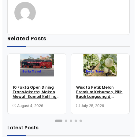
Related Posts
Berita Travel
Berita Travel
10 Fakta Open Dining
Wisata Petik Melon
TransJakarta, Makan
Premium Kebumen, Pilih
Mewah Sambil Keliling
Buah Langsung di
Kota
Greenhouse
August 4, 2026
July 25, 2026
Latest Posts