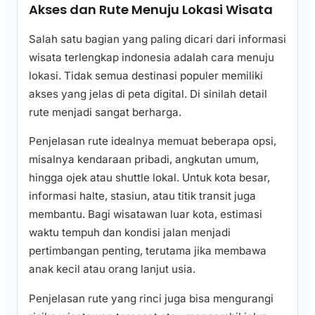
Akses dan Rute Menuju Lokasi Wisata
Salah satu bagian yang paling dicari dari informasi
wisata terlengkap indonesia adalah cara menuju
lokasi. Tidak semua destinasi populer memiliki
akses yang jelas di peta digital. Di sinilah detail
rute menjadi sangat berharga.
Penjelasan rute idealnya memuat beberapa opsi,
misalnya kendaraan pribadi, angkutan umum,
hingga ojek atau shuttle lokal. Untuk kota besar,
informasi halte, stasiun, atau titik transit juga
membantu. Bagi wisatawan luar kota, estimasi
waktu tempuh dan kondisi jalan menjadi
pertimbangan penting, terutama jika membawa
anak kecil atau orang lanjut usia.
Penjelasan rute yang rinci juga bisa mengurangi