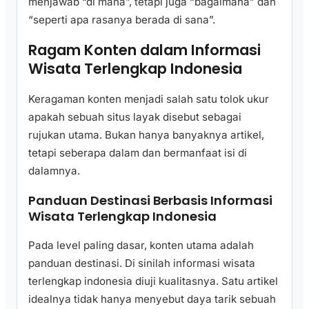
menjawab “di mana”, tetapi juga “bagaimana” dan
“seperti apa rasanya berada di sana”.
Ragam Konten dalam Informasi
Wisata Terlengkap Indonesia
Keragaman konten menjadi salah satu tolok ukur
apakah sebuah situs layak disebut sebagai
rujukan utama. Bukan hanya banyaknya artikel,
tetapi seberapa dalam dan bermanfaat isi di
dalamnya.
Panduan Destinasi Berbasis Informasi
Wisata Terlengkap Indonesia
Pada level paling dasar, konten utama adalah
panduan destinasi. Di sinilah informasi wisata
terlengkap indonesia diuji kualitasnya. Satu artikel
idealnya tidak hanya menyebut daya tarik sebuah