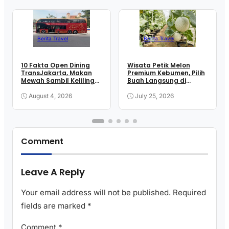
Berita Travel
Berita Travel
10 Fakta Open Dining
Wisata Petik Melon
TransJakarta, Makan
Premium Kebumen, Pilih
Mewah Sambil Keliling
Buah Langsung di
Kota
Greenhouse
August 4, 2026
July 25, 2026
Comment
Leave A Reply
Your email address will not be published.
Required
fields are marked
*
Comment
*