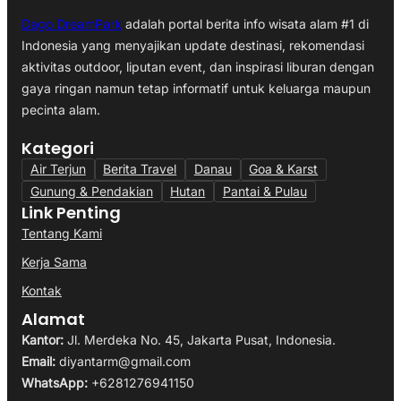
Dago DreamPark
adalah portal berita info wisata alam #1 di
Indonesia yang menyajikan update destinasi, rekomendasi
aktivitas outdoor, liputan event, dan inspirasi liburan dengan
gaya ringan namun tetap informatif untuk keluarga maupun
pecinta alam.
Kategori
Air Terjun
Berita Travel
Danau
Goa & Karst
Gunung & Pendakian
Hutan
Pantai & Pulau
Link Penting
Tentang Kami
Kerja Sama
Kontak
Alamat
Kantor:
Jl. Merdeka No. 45, Jakarta Pusat, Indonesia.
Email:
diyantarm@gmail.com
WhatsApp:
+6281276941150