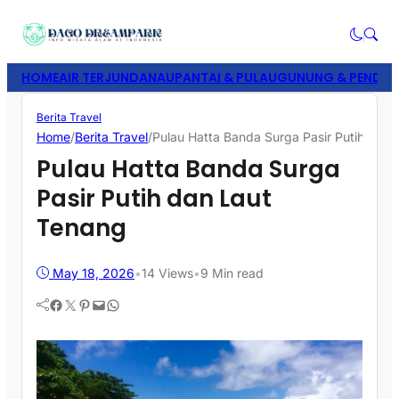
HOME
AIR TERJUN
DANAU
PANTAI & PULAU
GUNUNG & PENDAK
Berita Travel
Home
/
Berita Travel
/
Pulau Hatta Banda Surga Pasir Putih dan 
Pulau Hatta Banda Surga
Pasir Putih dan Laut
Tenang
May 18, 2026
•
14
Views
•
9 Min read
Facebook
Twitter
Pinterest
Mail
WhatsApp