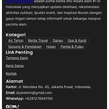
Dago DreamPark
adalah portal berita info wisata alam #1 di
Indonesia yang menyajikan update destinasi, rekomendasi
aktivitas outdoor, liputan event, dan inspirasi liburan dengan
gaya ringan namun tetap informatif untuk keluarga maupun
pecinta alam.
Kategori
Air Terjun
Berita Travel
Danau
Goa & Karst
Gunung & Pendakian
Hutan
Pantai & Pulau
Link Penting
Tentang Kami
Kerja Sama
Kontak
Alamat
Kantor:
Jl. Merdeka No. 45, Jakarta Pusat, Indonesia.
Email:
diyantarm@gmail.com
WhatsApp:
+6281276941150