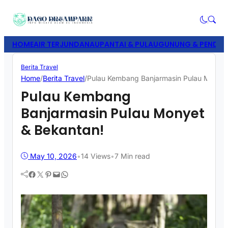
HOME
AIR TERJUN
DANAU
PANTAI & PULAU
GUNUNG & PENDAK
Berita Travel
Home
/
Berita Travel
/
Pulau Kembang Banjarmasin Pulau Monyet
Pulau Kembang
Banjarmasin Pulau Monyet
& Bekantan!
May 10, 2026
•
14
Views
•
7 Min read
Facebook
Twitter
Pinterest
Mail
WhatsApp