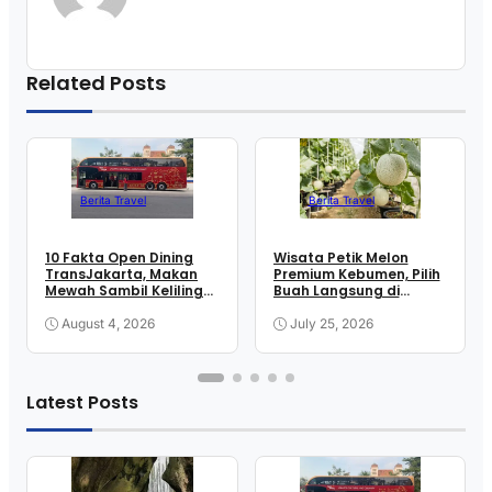
Related Posts
Berita Travel
Berita Travel
10 Fakta Open Dining
Wisata Petik Melon
TransJakarta, Makan
Premium Kebumen, Pilih
Mewah Sambil Keliling
Buah Langsung di
Kota
Greenhouse
August 4, 2026
July 25, 2026
Latest Posts