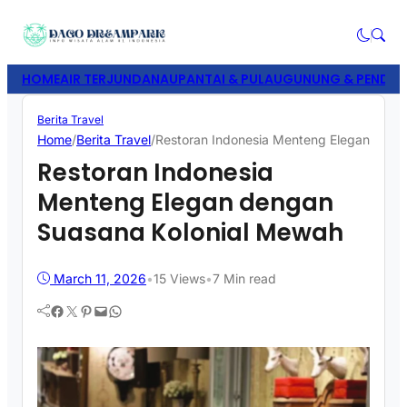
HOME
AIR TERJUN
DANAU
PANTAI & PULAU
GUNUNG & PENDAK
Berita Travel
Home
/
Berita Travel
/
Restoran Indonesia Menteng Elegan deng
Restoran Indonesia
Menteng Elegan dengan
Suasana Kolonial Mewah
March 11, 2026
•
15
Views
•
7 Min read
Facebook
Twitter
Pinterest
Mail
WhatsApp