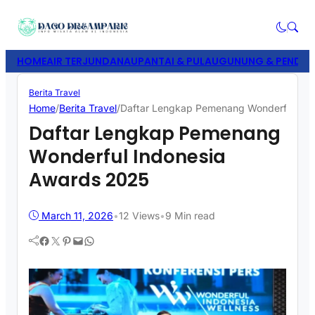
HOME
AIR TERJUN
DANAU
PANTAI & PULAU
GUNUNG & PENDAK
Berita Travel
Home
/
Berita Travel
/
Daftar Lengkap Pemenang Wonderful Ind
Daftar Lengkap Pemenang
Wonderful Indonesia
Awards 2025
March 11, 2026
•
12
Views
•
9 Min read
Facebook
Twitter
Pinterest
Mail
WhatsApp