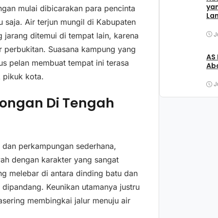
ya
gan mulai dibicarakan para pencinta
La
 saja. Air terjun mungil di Kabupaten
J
arang ditemui di tempat lain, karena
ar perbukitan. Suasana kampung yang
AS
us pelan membuat tempat ini terasa
Aba
k pikuk kota.
J
longan Di Tengah
n dan perkampungan sederhana,
ah dengan karakter yang sangat
yang melebar di antara dinding batu dan
dipandang. Keunikan utamanya justru
asering membingkai jalur menuju air