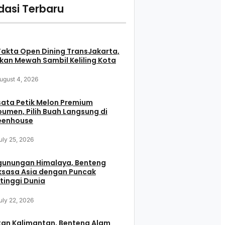
asi Terbaru
Fakta Open Dining TransJakarta,
an Mewah Sambil Keliling Kota
ugust 4, 2026
ata Petik Melon Premium
umen, Pilih Buah Langsung di
eenhouse
uly 25, 2026
gunungan Himalaya, Benteng
ksasa Asia dengan Puncak
tinggi Dunia
uly 22, 2026
tan Kalimantan, Benteng Alam