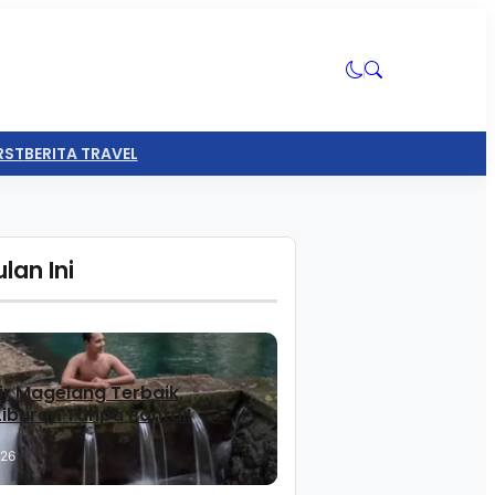
RST
BERITA TRAVEL
lan Ini
ir Magelang Terbaik,
 Liburan Tanpa Pantai!
026