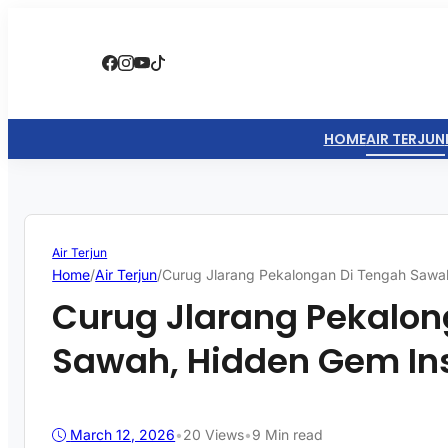
HOME
AIR TERJUN
Air Terjun
Home
/
Air Terjun
/
Curug Jlarang Pekalongan Di Tengah Sawa
Curug Jlarang Pekalon
Sawah, Hidden Gem In
March 12, 2026
•
20
Views
•
9 Min read