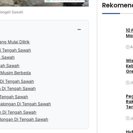
Rekomend
 Tengah Sawah
−
10 
Mak
g Mulai Dilirik
A
Di Tengah Sawah
h Sawah
Wis
Keb
gah Sawah
Gr
t Musim Berbeda
n Di Tengah Sawah
J
n Di Tengah Sawah
Pe
i Tengah Sawah
Ra
kalongan Di Tengah Sawah
Ter
an Di Tengah Sawah
J
alongan Di Tengah Sawah
Hu