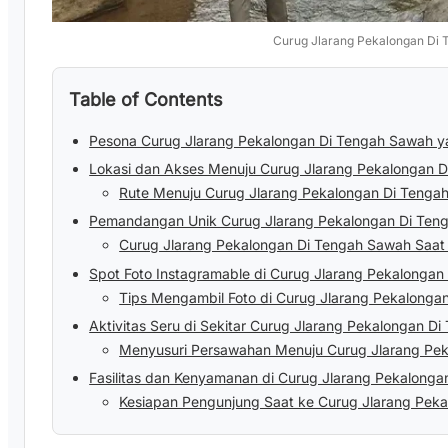
Curug Jlarang Pekalongan Di
Table of Contents
Pesona Curug Jlarang Pekalongan Di Tengah Sawah yan
Lokasi dan Akses Menuju Curug Jlarang Pekalongan 
Rute Menuju Curug Jlarang Pekalongan Di Tenga
Pemandangan Unik Curug Jlarang Pekalongan Di Ten
Curug Jlarang Pekalongan Di Tengah Sawah Saa
Spot Foto Instagramable di Curug Jlarang Pekalonga
Tips Mengambil Foto di Curug Jlarang Pekalonga
Aktivitas Seru di Sekitar Curug Jlarang Pekalongan D
Menyusuri Persawahan Menuju Curug Jlarang Pe
Fasilitas dan Kenyamanan di Curug Jlarang Pekalong
Kesiapan Pengunjung Saat ke Curug Jlarang Pek