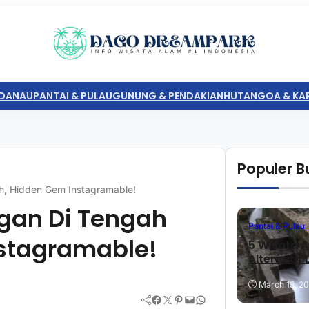
DANAU
PANTAI & PULAU
GUNUNG & PENDAKIAN
HUTAN
GOA & KA
Populer Bu
h, Hidden Gem Instagramable!
gan Di Tengah
Pantai & Pulau
stagramable!
5 Wisata A
Alternatif
March 13, 2
Facebook
Twitter
Pinterest
Mail
WhatsApp