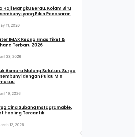
 Haji Mangku Berau, Kolam Biru
sembunyi yang Bikin Penasaran
ay 11, 2026
ter IMAX Keong Emas Tiket &
hana Terbaru 2026
pril 23, 2026
uk Asmara Malang Selatan, Surga
sembunyi dengan Pulau Mini
mukau
pril 19, 2026
rug Cina Subang Instagramable,
t Healing Tercantik!
arch 12, 2026