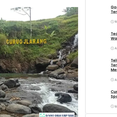
Goa
Ter
M
Tea
Wa
A
Tel
Ter
Me
A
Cu
Spo
M