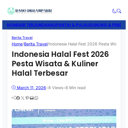
HOME
AIR TERJUN
DANAU
PANTAI & PULAU
GUNUNG & PENDAK
Berita Travel
Home
/
Berita Travel
/
Indonesia Halal Fest 2026 Pesta Wisata & 
Indonesia Halal Fest 2026
Pesta Wisata & Kuliner
Halal Terbesar
March 11, 2026
•
8
Views
•
8 Min read
Facebook
Twitter
Pinterest
Mail
WhatsApp