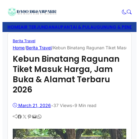
HOME
AIR TERJUN
DANAU
PANTAI & PULAU
GUNUNG & PENDAK
Berita Travel
Home
/
Berita Travel
/
Kebun Binatang Ragunan Tiket Masuk Ha
Kebun Binatang Ragunan
Tiket Masuk Harga, Jam
Buka & Alamat Terbaru
2026
March 21, 2026
•
37
Views
•
9 Min read
Facebook
Twitter
Pinterest
Mail
WhatsApp