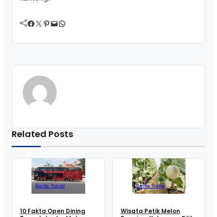
Facebook
Twitter
Pinterest
Mail
WhatsApp
Related Posts
Berita Travel
Berita Travel
10 Fakta Open Dining
Wisata Petik Melon