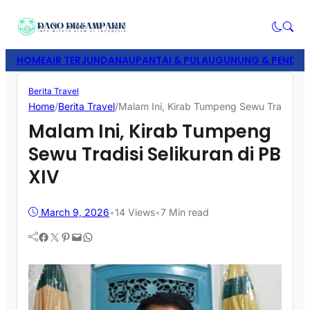
HOME
AIR TERJUN
DANAU
PANTAI & PULAU
GUNUNG & PENDAK
Berita Travel
Home
/
Berita Travel
/
Malam Ini, Kirab Tumpeng Sewu Tradisi Se
Malam Ini, Kirab Tumpeng
Sewu Tradisi Selikuran di PB
XIV
March 9, 2026
•
14
Views
•
7 Min read
Facebook
Twitter
Pinterest
Mail
WhatsApp