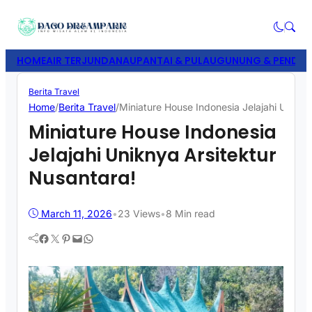
HOME
AIR TERJUN
DANAU
PANTAI & PULAU
GUNUNG & PENDAK
Berita Travel
Home
/
Berita Travel
/
Miniature House Indonesia Jelajahi Unikny
Miniature House Indonesia
Jelajahi Uniknya Arsitektur
Nusantara!
March 11, 2026
•
23
Views
•
8 Min read
Facebook
Twitter
Pinterest
Mail
WhatsApp