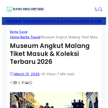
HOME
AIR TERJUN
DANAU
PANTAI & PULAU
GUNUNG & PENDAK
Berita Travel
Home
/
Berita Travel
/
Museum Angkut Malang Tiket Masuk & Ko
Museum Angkut Malang
Tiket Masuk & Koleksi
Terbaru 2026
March 13, 2026
•
10
Views
•
7 Min read
Facebook
Twitter
Pinterest
Mail
WhatsApp