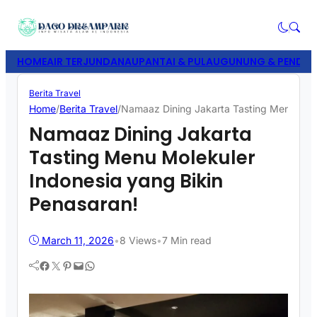
HOME
AIR TERJUN
DANAU
PANTAI & PULAU
GUNUNG & PENDAK
Berita Travel
Home
/
Berita Travel
/
Namaaz Dining Jakarta Tasting Menu Mole
Namaaz Dining Jakarta
Tasting Menu Molekuler
Indonesia yang Bikin
Penasaran!
March 11, 2026
•
8
Views
•
7 Min read
Facebook
Twitter
Pinterest
Mail
WhatsApp