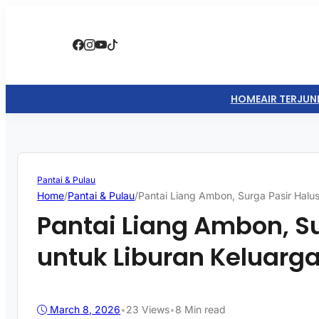
HOME
AIR TERJUN
Pantai & Pulau
Home
/
Pantai & Pulau
/
Pantai Liang Ambon, Surga Pasir Halus
Pantai Liang Ambon, Su
untuk Liburan Keluarg
March 8, 2026
•
23
Views
•
8 Min read