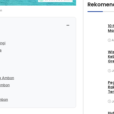
Rekomend
on
−
10 
Mak
A
ingi
a
Wis
Keb
Gr
J
ng Ambon
Pe
 Ambon
Ra
Ter
Ambon
J
Hu