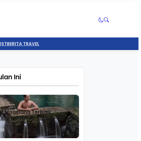
RST
BERITA TRAVEL
lan Ini
ir Magelang Terbaik,
 Liburan Tanpa Pantai!
026