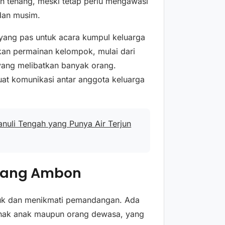
bih tenang, meski tetap perlu mengawasi
dan musim.
i yang pas untuk acara kumpul keluarga
nkan permainan kelompok, mulai dari
 yang melibatkan banyak orang.
uat komunikasi antar anggota keluarga
anuli Tengah yang Punya Air Terjun
 Liang Ambon
duk dan menikmati pemandangan. Ada
 anak anak maupun orang dewasa, yang