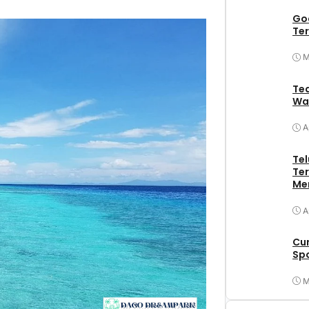
Goa
Ter
M
Tea
Wa
A
Tel
Ter
Me
A
Cu
Spo
M