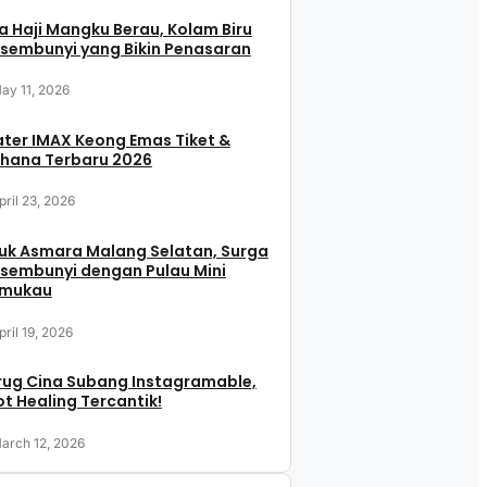
 Haji Mangku Berau, Kolam Biru
sembunyi yang Bikin Penasaran
ay 11, 2026
ter IMAX Keong Emas Tiket &
hana Terbaru 2026
pril 23, 2026
uk Asmara Malang Selatan, Surga
sembunyi dengan Pulau Mini
mukau
pril 19, 2026
rug Cina Subang Instagramable,
t Healing Tercantik!
arch 12, 2026