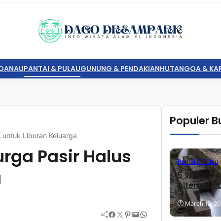
DANAU
PANTAI & PULAU
GUNUNG & PENDAKIAN
HUTAN
GOA & KA
Populer Bu
 untuk Liburan Keluarga
rga Pasir Halus
Pantai & Pulau
a
5 Wisata A
Alternatif
March 13, 2
Facebook
Twitter
Pinterest
Mail
WhatsApp