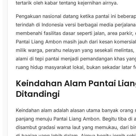
tertarik oleh kabar tentang kejernihan airnya.
Pengakuan nasional datang ketika pantai ini beberap
terindah di Indonesia versi berbagai media perjalana
membenahi fasilitas dasar seperti jalan, area parki
Pantai Liang Ambon masih jauh dari kesan komersia
milik warga, perahu nelayan yang sesekali melinta
alami di tepi pantai menjadi pemandangan khas yan
ruang hidup masyarakat lokal, bukan sekadar latar f
Keindahan Alam Pantai Lian
Ditandingi
Keindahan alam adalah alasan utama banyak orang 
panjang menuju Pantai Liang Ambon. Begitu tiba di 
disambut gradasi warna laut yang memukau, dari biru
di bagian yang lebih dalam. Airnya begitu jernih seh