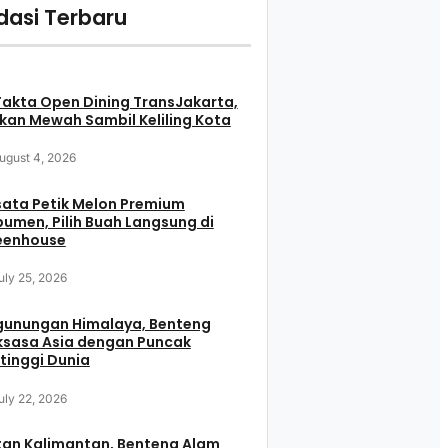
asi Terbaru
Fakta Open Dining TransJakarta,
an Mewah Sambil Keliling Kota
ugust 4, 2026
ata Petik Melon Premium
umen, Pilih Buah Langsung di
eenhouse
uly 25, 2026
gunungan Himalaya, Benteng
ksasa Asia dengan Puncak
tinggi Dunia
uly 22, 2026
tan Kalimantan, Benteng Alam