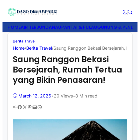
HOME
AIR TERJUN
DANAU
PANTAI & PULAU
GUNUNG & PENDAK
Berita Travel
Home
/
Berita Travel
/
Saung Ranggon Bekasi Bersejarah, Rumah 
Saung Ranggon Bekasi
Bersejarah, Rumah Tertua
yang Bikin Penasaran!
March 12, 2026
•
20
Views
•
8 Min read
Facebook
Twitter
Pinterest
Mail
WhatsApp