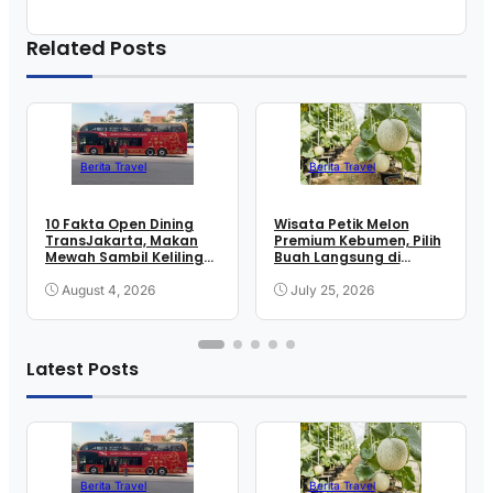
Related Posts
Berita Travel
Berita Travel
10 Fakta Open Dining
Wisata Petik Melon
TransJakarta, Makan
Premium Kebumen, Pilih
Mewah Sambil Keliling
Buah Langsung di
Kota
Greenhouse
August 4, 2026
July 25, 2026
Latest Posts
Berita Travel
Berita Travel