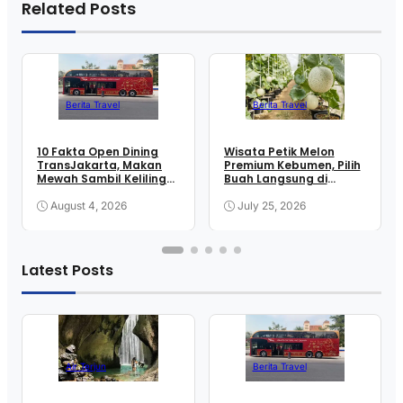
Related Posts
Berita Travel
Berita Travel
10 Fakta Open Dining
Wisata Petik Melon
TransJakarta, Makan
Premium Kebumen, Pilih
Mewah Sambil Keliling
Buah Langsung di
Kota
Greenhouse
August 4, 2026
July 25, 2026
Latest Posts
Air Terjun
Berita Travel