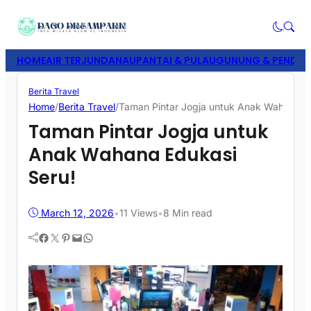
HOME
AIR TERJUN
DANAU
PANTAI & PULAU
GUNUNG & PENDAK
Berita Travel
Home
/
Berita Travel
/
Taman Pintar Jogja untuk Anak Wahana Ed
Taman Pintar Jogja untuk
Anak Wahana Edukasi
Seru!
March 12, 2026
•
11
Views
•
8 Min read
Facebook
Twitter
Pinterest
Mail
WhatsApp