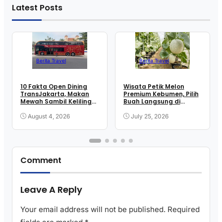
Latest Posts
Berita Travel
Berita Travel
10 Fakta Open Dining
Wisata Petik Melon
TransJakarta, Makan
Premium Kebumen, Pilih
Mewah Sambil Keliling
Buah Langsung di
Kota
Greenhouse
August 4, 2026
July 25, 2026
Comment
Leave A Reply
Your email address will not be published.
Required