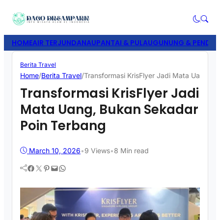
HOME
AIR TERJUN
DANAU
PANTAI & PULAU
GUNUNG & PENDAK
Berita Travel
Home
/
Berita Travel
/
Transformasi KrisFlyer Jadi Mata Uang, 
Transformasi KrisFlyer Jadi
Mata Uang, Bukan Sekadar
Poin Terbang
March 10, 2026
•
9
Views
•
8 Min read
Facebook
Twitter
Pinterest
Mail
WhatsApp