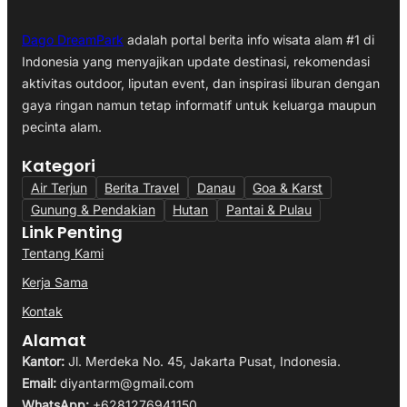
Dago DreamPark
adalah portal berita info wisata alam #1 di
Indonesia yang menyajikan update destinasi, rekomendasi
aktivitas outdoor, liputan event, dan inspirasi liburan dengan
gaya ringan namun tetap informatif untuk keluarga maupun
pecinta alam.
Kategori
Air Terjun
Berita Travel
Danau
Goa & Karst
Gunung & Pendakian
Hutan
Pantai & Pulau
Link Penting
Tentang Kami
Kerja Sama
Kontak
Alamat
Kantor:
Jl. Merdeka No. 45, Jakarta Pusat, Indonesia.
Email:
diyantarm@gmail.com
WhatsApp:
+6281276941150