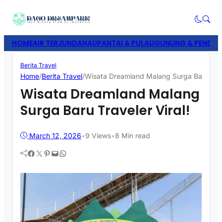
HOME
AIR TERJUN
DANAU
PANTAI & PULAU
GUNUNG & PENDAK
Berita Travel
Home
/
Berita Travel
/
Wisata Dreamland Malang Surga Baru Trave
Wisata Dreamland Malang
Surga Baru Traveler Viral!
March 12, 2026
•
9
Views
•
8 Min read
Facebook
Twitter
Pinterest
Mail
WhatsApp