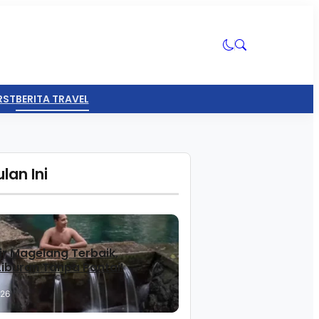
RST
BERITA TRAVEL
lan Ini
ir Magelang Terbaik,
 Liburan Tanpa Pantai!
026