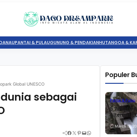
DANAU
PANTAI & PULAU
GUNUNG & PENDAKIAN
HUTAN
GOA & KA
Populer Bu
eopark Global UNESCO
ndunia sebagai
Pantai & Pulau
O
5 Wisata A
Alternatif
March 13, 2
Facebook
Twitter
Pinterest
Mail
WhatsApp