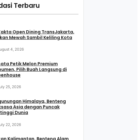
asi Terbaru
Fakta Open Dining TransJakarta,
an Mewah Sambil Keliling Kota
ugust 4, 2026
ata Petik Melon Premium
umen, Pilih Buah Langsung di
eenhouse
uly 25, 2026
gunungan Himalaya, Benteng
ksasa Asia dengan Puncak
tinggi Dunia
uly 22, 2026
tan Kalimantan, Benteng Alam