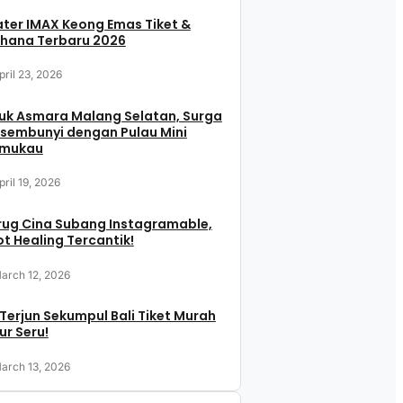
ter IMAX Keong Emas Tiket &
hana Terbaru 2026
pril 23, 2026
uk Asmara Malang Selatan, Surga
sembunyi dengan Pulau Mini
mukau
pril 19, 2026
rug Cina Subang Instagramable,
t Healing Tercantik!
arch 12, 2026
 Terjun Sekumpul Bali Tiket Murah
ur Seru!
arch 13, 2026