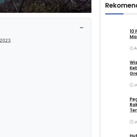
Rekomend
−
10 
Mak
 2023
A
Wis
Keb
Gr
J
Pe
Ra
Ter
J
Hu