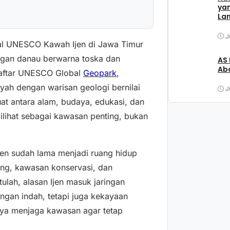
ya
La
J
al UNESCO Kawah Ijen di Jawa Timur
ngan danau berwarna toska dan
AS
Aba
 daftar UNESCO Global
Geopark
,
yah dengan warisan geologi bernilai
J
uat antara alam, budaya, edukasi, dan
ilihat sebagai kawasan penting, bukan
jen sudah lama menjadi ruang hidup
ang, kawasan konservasi, dan
tulah, alasan Ijen masuk jaringan
gan indah, tetapi juga kekayaan
paya menjaga kawasan agar tetap