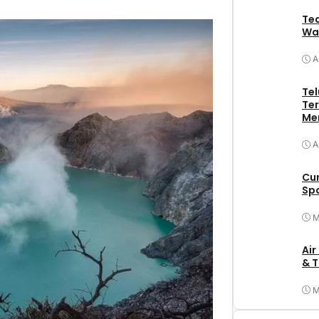
Tea
Wa
A
Tel
Ter
Me
A
Cu
Spo
M
Air
& T
M