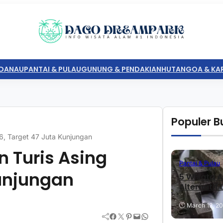
DANAU
PANTAI & PULAU
GUNUNG & PENDAKIAN
HUTAN
GOA & KA
Populer Bu
26, Target 47 Juta Kunjungan
n Turis Asing
Pantai & Pulau
Kunjungan
5 Wisata A
Alternatif
March 13, 2
Facebook
Twitter
Pinterest
Mail
WhatsApp