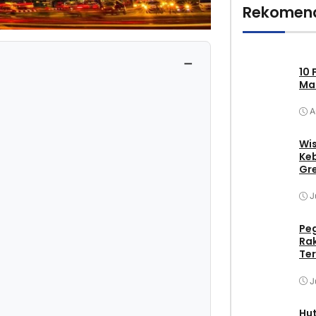
Rekomend
−
10 
Mak
A
Wis
Keb
Gr
J
Pe
Ra
Ter
J
Hu