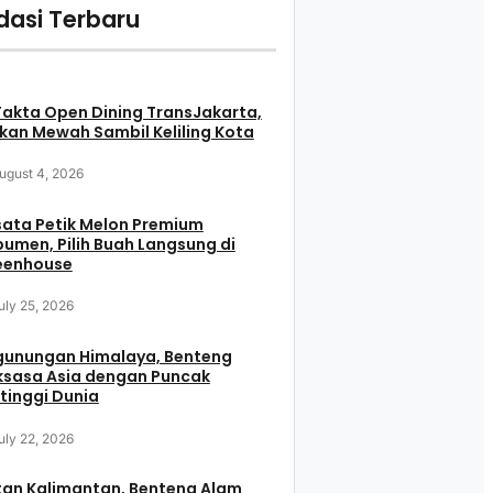
asi Terbaru
Fakta Open Dining TransJakarta,
an Mewah Sambil Keliling Kota
ugust 4, 2026
ata Petik Melon Premium
umen, Pilih Buah Langsung di
eenhouse
uly 25, 2026
gunungan Himalaya, Benteng
ksasa Asia dengan Puncak
tinggi Dunia
uly 22, 2026
tan Kalimantan, Benteng Alam