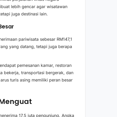
dibuat lebih gencar agar wisatawan
api juga destinasi lain.
Besar
nerimaan pariwisata sebesar RM147,1
rang yang datang, tetapi juga berapa
.
mendapat pemesanan kamar, restoran
 bekerja, transportasi bergerak, dan
 arus turis asing memiliki peran besar
 Menguat
menerima 17,5 juta pengunjung. Angka