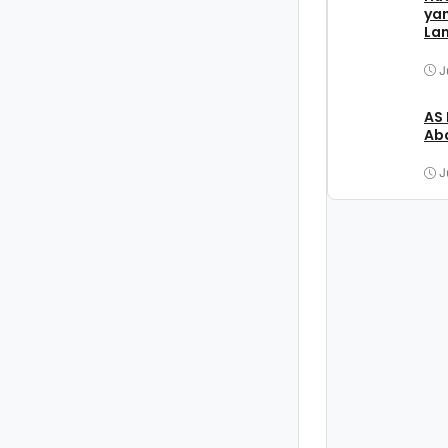
ya
La
J
AS
Aba
J