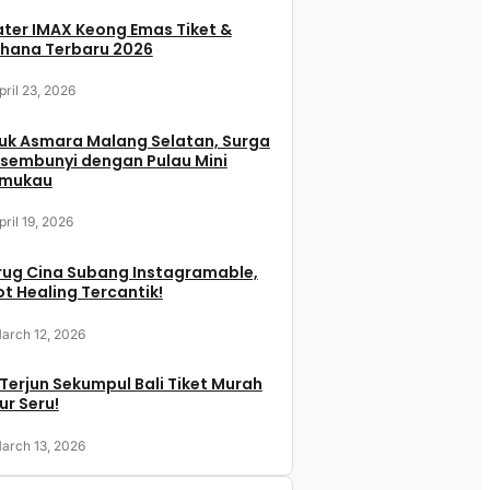
ter IMAX Keong Emas Tiket &
hana Terbaru 2026
pril 23, 2026
uk Asmara Malang Selatan, Surga
sembunyi dengan Pulau Mini
mukau
pril 19, 2026
rug Cina Subang Instagramable,
t Healing Tercantik!
arch 12, 2026
 Terjun Sekumpul Bali Tiket Murah
ur Seru!
arch 13, 2026