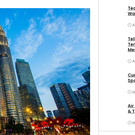
Tea
Wa
A
Tel
Ter
Me
A
Cu
Spo
M
Air
& T
M