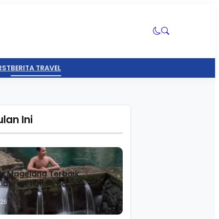
RST
BERITA TRAVEL
lan Ini
ir Magelang Terbaik,
 Liburan Tanpa Pantai!
026