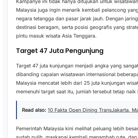
Kampanye ini tidak hanya ditujukan untuk wisatawan
Malaysia juga ingin menarik kembali pelancong yang
negara tetangga dan pasar jarak jauh. Dengan jarin
destinasi beragam, serta posisi geografis yang stra
pintu masuk wisata Asia Tenggara.
Target 47 Juta Pengunjung
Target 47 juta kunjungan menjadi angka yang sangat 
dibanding capaian wisatawan internasional beberap
Malaysia mencatat lebih dari 25 juta kunjungan wisa
memenuhi target saat itu, jumlah tersebut tetap nai
Read also:
10 Fakta Open Dining TransJakarta, M
Pemerintah Malaysia kini melihat peluang lebih besa
sudah pulih, maskapai kembali menambah rute, dan m