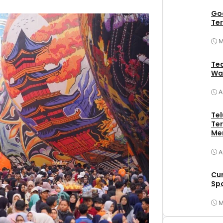
Goa
Ter
M
Tea
Wa
A
Tel
Ter
Me
A
Cu
Spo
M