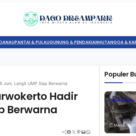
DANAU
PANTAI & PULAU
GUNUNG & PENDAKIAN
HUTAN
GOA & KA
Populer Bu
28 Juni, Langit UMP Siap Berwarna
urwokerto Hadir
Pantai & Pulau
ap Berwarna
5 Wisata A
Alternatif
March 13, 2
Facebook
Twitter
Pinterest
Mail
WhatsApp