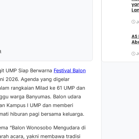
ya
La
J
AS
Aba
a
J
ngit UMP Siap Berwarna
Festival Balon
ni 2026. Agenda yang digelar
alam rangkaian Milad ke 61 UMP dan
unggu warga Banyumas. Balon udara
san Kampus I UMP dan memberi
ati hiburan pagi bersama keluarga.
 tema “Balon Wonosobo Mengudara di
arah acara, yakni membawa tradisi