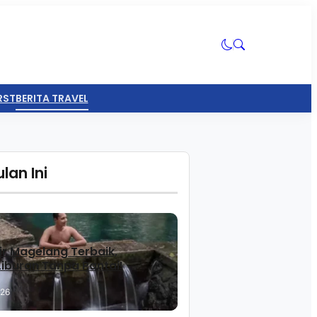
RST
BERITA TRAVEL
lan Ini
ir Magelang Terbaik,
 Liburan Tanpa Pantai!
026