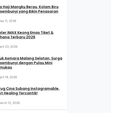
 Haji Mangku Berau, Kolam Biru
sembunyi yang Bikin Penasaran
ay 11, 2026
ter IMAX Keong Emas Tiket &
hana Terbaru 2026
pril 23, 2026
uk Asmara Malang Selatan, Surga
sembunyi dengan Pulau Mini
mukau
pril 19, 2026
rug Cina Subang Instagramable,
t Healing Tercantik!
arch 12, 2026