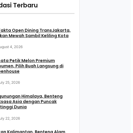
asi Terbaru
Fakta Open Dining TransJakarta,
an Mewah Sambil Keliling Kota
ugust 4, 2026
ata Petik Melon Premium
umen, Pilih Buah Langsung di
eenhouse
uly 25, 2026
gunungan Himalaya, Benteng
ksasa Asia dengan Puncak
tinggi Dunia
uly 22, 2026
tan Kalimantan, Benteng Alam