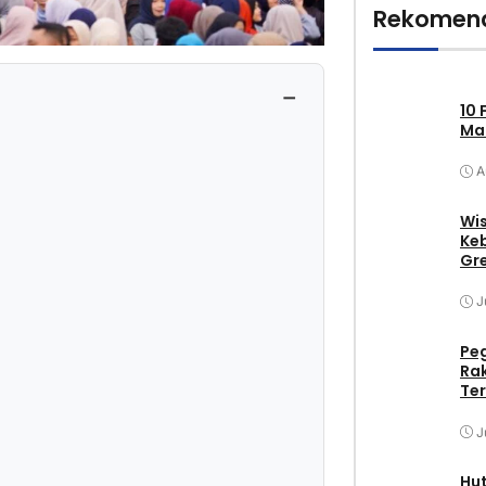
Rekomend
−
10 
Mak
A
Wis
Keb
Gr
J
Pe
Ra
Ter
J
Hu