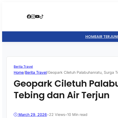
HOME
AIR TERJUN
Berita Travel
Home
/
Berita Travel
/
Geopark Ciletuh Palabuhanratu, Surga Te
Geopark Ciletuh Palab
Tebing dan Air Terjun
March 29, 2026
•
22
Views
•
10 Min read