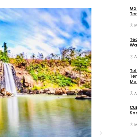
Goa
Ter
M
Tea
Wa
A
Tel
Ter
Me
A
Cu
Spo
M