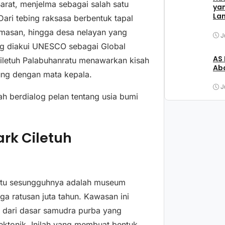
arat, menjelma sebagai salah satu
ya
La
Dari tebing raksasa berbentuk tapal
keemasan, hingga desa nelayan yang
J
g diakui UNESCO sebagai Global
AS
iletuh Palabuhanratu menawarkan kisah
Aba
sung dengan mata kepala.
J
lah berdialog pelan tentang usia bumi
rk Ciletuh
ratu sesungguhnya adalah museum
ga ratusan juta tahun. Kawasan ini
 dari dasar samudra purba yang
ktonik. Inilah yang membuat bentuk