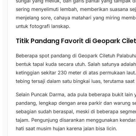
sungai yang meliuk, dan garis pantai yang tampak di 
sering menyelimuti lembah, memberikan suasana seju
menjelang sore, cahaya matahari yang miring membua
untuk fotografi lanskap.
Titik Pandang Favorit di Geopark Cil
Beberapa spot pandang di Geopark Ciletuh Palabuha
bentuk tapal kuda secara utuh. Salah satunya adal
ketinggian sekitar 230 meter di atas permukaan laut. 
tebing tersaji dalam satu bingkai luas, terutama saa
Selain Puncak Darma, ada pula beberapa bukit lai
pandang, lengkap dengan area parkir dan warung sede
sebagian sudah beraspal, meski di beberapa segm
tajam. Pengunjung disarankan menggunakan kendaraa
hati saat musim hujan karena jalan bisa licin.