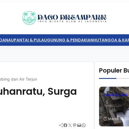
DANAU
PANTAI & PULAU
GUNUNG & PENDAKIAN
HUTAN
GOA & KA
Populer Bu
bing dan Air Terjun
uhanratu, Surga
Pantai & Pulau
5 Wisata A
Alternatif
March 13, 2
Facebook
Twitter
Pinterest
Mail
WhatsApp