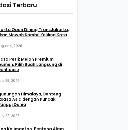
asi Terbaru
Fakta Open Dining TransJakarta,
an Mewah Sambil Keliling Kota
ugust 4, 2026
ata Petik Melon Premium
umen, Pilih Buah Langsung di
eenhouse
uly 25, 2026
gunungan Himalaya, Benteng
ksasa Asia dengan Puncak
tinggi Dunia
uly 22, 2026
tan Kalimantan, Benteng Alam