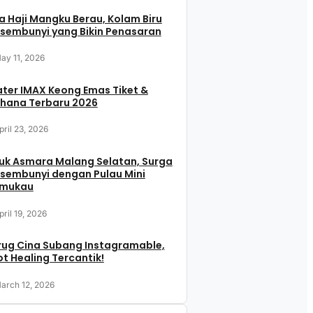
 Haji Mangku Berau, Kolam Biru
sembunyi yang Bikin Penasaran
ay 11, 2026
ter IMAX Keong Emas Tiket &
hana Terbaru 2026
pril 23, 2026
uk Asmara Malang Selatan, Surga
sembunyi dengan Pulau Mini
mukau
pril 19, 2026
rug Cina Subang Instagramable,
t Healing Tercantik!
arch 12, 2026