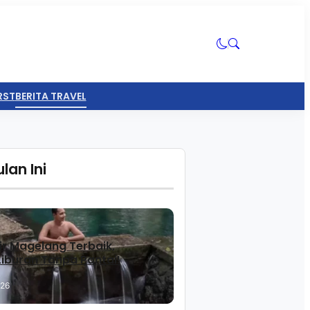
RST
BERITA TRAVEL
lan Ini
ir Magelang Terbaik,
 Liburan Tanpa Pantai!
026