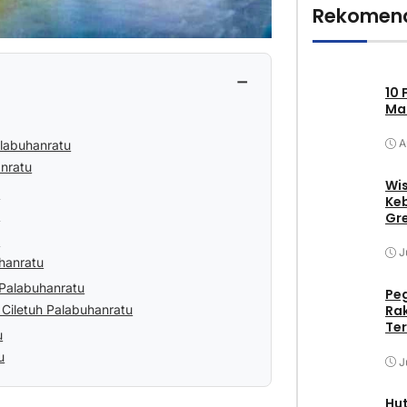
Rekomend
−
10 
Mak
A
alabuhanratu
anratu
Wis
u
Keb
u
Gr
u
J
uhanratu
 Palabuhanratu
Pe
Ciletuh Palabuhanratu
Ra
Ter
u
u
J
Hu