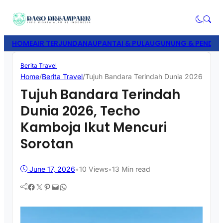
HOME
AIR TERJUN
DANAU
PANTAI & PULAU
GUNUNG & PENDAK
Berita Travel
Home
/
Berita Travel
/
Tujuh Bandara Terindah Dunia 2026, Tech
Tujuh Bandara Terindah
Dunia 2026, Techo
Kamboja Ikut Mencuri
Sorotan
June 17, 2026
•
10
Views
•
13 Min read
Facebook
Twitter
Pinterest
Mail
WhatsApp